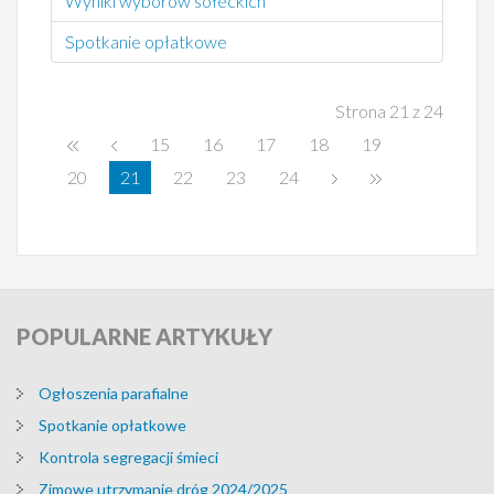
Wyniki wyborów sołeckich
Spotkanie opłatkowe
Strona 21 z 24
15
16
17
18
19
20
21
22
23
24
POPULARNE
ARTYKUŁY
Ogłoszenia parafialne
Spotkanie opłatkowe
Kontrola segregacji śmieci
Zimowe utrzymanie dróg 2024/2025