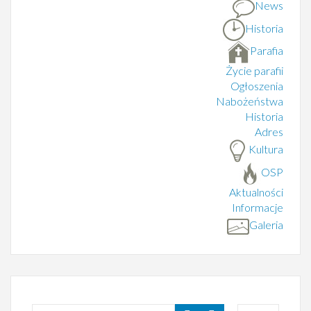
News
Historia
Parafia
Życie parafii
Ogłoszenia
Nabożeństwa
Historia
Adres
Kultura
OSP
Aktualności
Informacje
Galeria