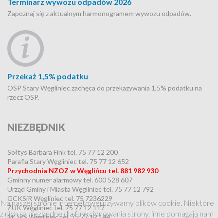
Terminarz wywozu odpadów 2026
Zapoznaj się z aktualnym harmonogramem wywozu odpadów.
Przekaż 1,5% podatku
OSP Stary Węgliniec zachęca do przekazywania 1,5% podatku na
rzecz OSP.
NIEZBĘDNIK
Sołtys Barbara Fink tel. 75 77 12 200
Parafia Stary Węgliniec tel. 75 77 12 652
Przychodnia NZOZ w Węglińcu tel. 881 982 930
Gminny numer alarmowy tel. 600 528 607
Urząd Gminy i Miasta Węgliniec tel. 75 77 12 792
GCKSiR Węgliniec tel. 75 7236229
Na naszej stronie internetowej używamy plików cookie. Niektóre
ZUK Węgliniec tel. 75 77 12 117
z nich są niezbędne dla funkcjonowania strony, inne pomagają nam
MOPS Węgliniec tel. 75 77 12 144